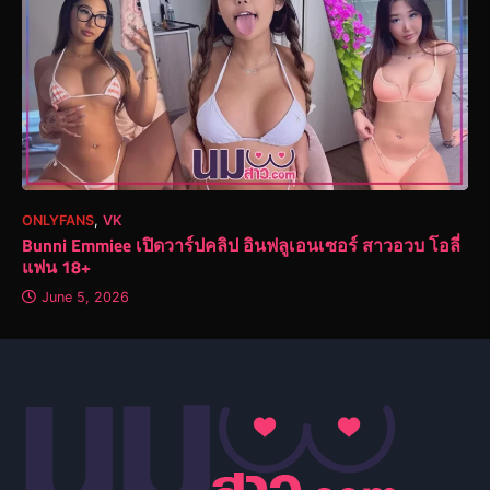
ONLYFANS
,
VK
Bunni Emmiee เปิดวาร์ปคลิป อินฟลูเอนเซอร์ สาวอวบ โอลี่
แฟน 18+
June 5, 2026