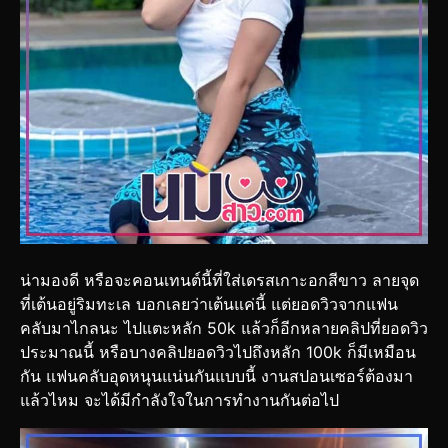
น่ามองดี หรือจะคอนเทนต์นี้ที่ใส่เดรสเกาะอกสีขาว ลายจุด
ที่เต้นอยู่ริมทะเล บอกเลยว่าเต้นแค่นี้ แต่ยอดวิวจากแฟน
คลับมาไกลนะ ไปแตะหลัก 50k แล้วก็อีกหลายคลิปที่ยอดวิว
ประมาณนี้ หรือบางคลิปยอดวิวไปถึงหลัก 100k ก็มีเหมือน
กัน แฟนคลับอุดหนุนแน่นกันแบบนี้ งานสปอนเซอร์ต้องมา
แล้วไหม จะได้มีกำลังใจในการทำงานกันต่อไป