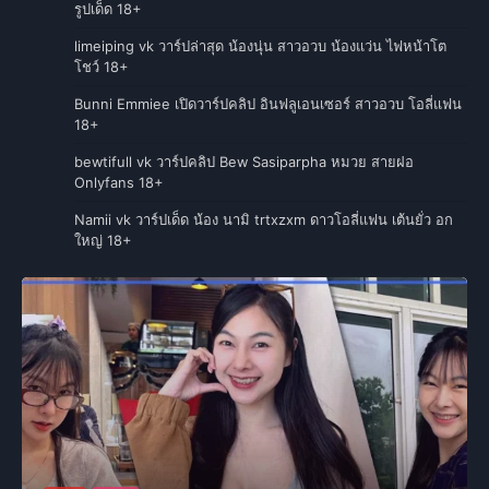
รูปเด็ด 18+
limeiping vk วาร์ปล่าสุด น้องนุ่น สาวอวบ น้องแว่น ไฟหน้าโต
โชว์ 18+
Bunni Emmiee เปิดวาร์ปคลิป อินฟลูเอนเซอร์ สาวอวบ โอลี่แฟน
18+
bewtifull vk วาร์ปคลิป Bew Sasiparpha หมวย สายฝอ
Onlyfans 18+
Namii vk วาร์ปเด็ด น้อง นามิ trtxzxm ดาวโอลี่แฟน เต้นยั่ว อก
ใหญ่ 18+