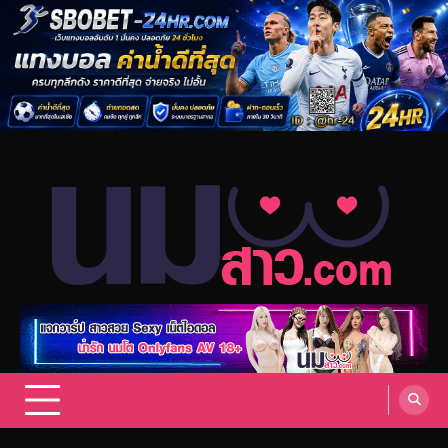
Skip
to
content
แจกวาร์ป สาวสวย sexy เน็ตไอดอล
แจกวาร์ป สาวสวย Sexy เน็ตไอดอล ดารา นักแสดง AV กระแสมาแรง
Onlyfans 18+ VK ดาวทวิต รวมสาวสุดเซ็กซี่ อัพเดทล่าสุด.
สาว Onlyfans 18+ อัพเดทล่าสุด