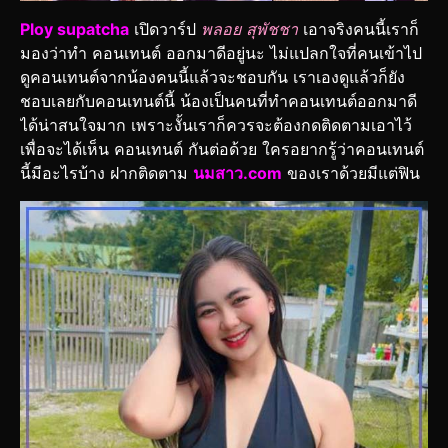
Ploy supatcha
เปิดวาร์ป
พลอย สุพัชชา
เอาจริงคนนี้เราก็
มองว่าทำ คอนเทนต์ ออกมาดีอยู่นะ ไม่แปลกใจที่คนเข้าไป
ดูคอนเทนต์จากน้องคนนี้แล้วจะชอบกัน เราเองดูแล้วก็ยัง
ชอบเลยกับคอนเทนต์นี้ น้องเป็นคนที่ทำคอนเทนต์ออกมาดี
ได้น่าสนใจมาก เพราะงั้นเราก็ควรจะต้องกดติดตามเอาไว้
เพื่อจะได้เห็น คอนเทนต์ กันต่อด้วย ใครอยากรู้ว่าคอนเทนต์
นี้มีอะไรบ้าง ฝากติดตาม
นมสาว.com
ของเราด้วยมีแต่ฟิน