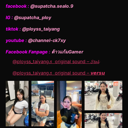
facebook :
@supatcha.sealo.9
IG :
@supatcha_ploy
tiktok :
@ployss_taiyang
youtube :
@channel-ck7xy
Facebook Fanpage :
ต้าวแก้มGamer
@ployss_taiyang
♬ original sound – 𝓢𝓽𝓪𝓵
@ployss_taiyang
♬ original sound – 𝙫𝙚𝙧𝙨𝙪