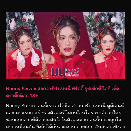
Nanny Sixzax แจกวาร์ป แนนนี่ พริตตี้ รูปเซ็กซี่ ไอจี เด็ด
ดาวติ๊กต็อก 18+
Nanny Sixzax คนนี้เราว่าได้ฟีล สาวน่ารัก แนนนี่ ดูมีเสน่ห์
และ คาแรกเตอร์ ของตัวเองที่ไม่เหมือนใคร เราคิดว่าใคร
ชอบแบบสาวที่มีความมั่นใจในตัวเองมาก คนนี้น่าจะถูกใจ
มากเหมือนกัน ยิ่งถ้าได้เห็น ผลงาน ถ่ายแบบ อันล่าสุดเพิ่งลง