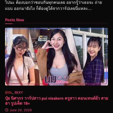
ไปนะ ต้องบอกว่าชอบกันทุกคนเลย อยากรู้ว่าเธอจะ ถ่าย
แบบ ออกมายังไง ก็ต้องดูได้จากวาร์ปเลยนี่แหละ…
Posts New
IDOL
,
SEXY
ปุ๋ย นิศากร วาร์ปสาว pui nisakorn ครูสาว คอนเทนต์ยั่ว สาย
ฮา รูปเด็ด 18+
June 29, 2026