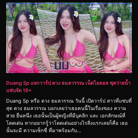
Duang Sp แจกวาร์ป ดวง ธมลวรรณ เน็ตไอดอล ชุดว่ายน้ำ
แซ่บจัด 18+
Duang Sp หรือ ดวง ธมลวรรณ วันนี้ เปิดวาร์ป สาวที่แซ่บที่
สุด ดวง ธมลวรรณ บอกเลยว่าเธอคนนี้ในเรื่องของ ความ
สวย ยื่นหนึ่ง เธอนั้นเป็นผู้หญิงที่มีบุคลิก และ เอกลักษณ์ที่
โดดเด่น หากอยากรู้ว่าโดดเด่นอย่างไรสิ่งแรกเลยก็คือ เธอ
นั้นจะมี ความเซ็กซี่ ที่มาพร้อมกับ…