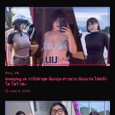
IDOL
,
VK
limeiping vk วาร์ปล่าสุด น้องนุ่น สาวอวบ น้องแว่น ไฟหน้า
โต โชว์ 18+
June 9, 2026