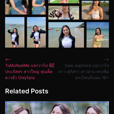
Post
⟵
⟶
TuMuRealMe แจกวาร์ป ตุ๊มุ๊
Daw suphisra แจกวาร์ป
navigation
ประภัสสร สาวใหญ่ หุ่นเด็ด
ดาว ศุภิสรา สาวอวบ ทรงซ้อ
ดาวยั่ว Onlyfans
ตรงไหนก็แน่น 18+
Related Posts