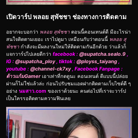
เปิดวาร์ป พลอย สุพัชชา ช่องทางการติดตาม
อยากจะบอกว่า
พลอย สุพัชชา
ตอนนี้คอนเทนต์ดี มีอะไรน่า
สนใจติดตามเยอะ เราไปดูมา เหมือนกับว่าตอนนี้
พลอย สุ
พัชชา
กำลังจะมีผลงานใหม่ให้ติดตามกันอีกด้วย ว่าแล้วก็
แจกวาร์ปไปเลยดีกว่า
facebook :
@supatcha.sealo.9
,
IG :
@supatcha_ploy
, tiktok :
@ployss_taiyang
,
youtube :
@channel-ck7xy
, Facebook Fanpage :
ต้าวแก้มGamer
เอาเท่าที่กดดูนะ คอนเทนต์ ดีแบบนี้ปล่อย
ผ่านก็ไม่ใช่แล้วล่ะ ก่อนไปรับชมแอดฝากติดตามเว็บไซต์ดี ๆ
อย่าง
นมสาว.com
ของเราด้วยนะ คนต่อไปที่เราจะวาร์ป
เป็นใครรอติดตามความฟินเลย