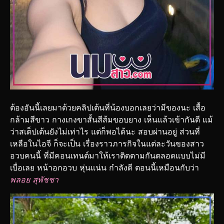
ต้องอันนี้เลยมาด้วยคลิปเต้นที่น้องบอกเลยว่ามีของนะ เสื้อ
กล้ามสีขาว กางเกงขาสั้นสีส้มขอบยาง เห็นแล้วเข้ากันดี แม้
ว่าสเต็ปเต้นยังไม่เท่าไร แต่ก็พอได้นะ สอบผ่านอยู่ ส่วนที่
เหลือในไอจี ก็จะเป็น เรื่องราวภารกิจในแต่ละวันของสาว
อวบคนนี้ ที่มีคอนเทนต์มาให้เราติดตามกันตลอดแบบไม่มี
เบื่อเลย หน้าอกอวบ หุ่นแน่น กำลังดี ตอนนี้เหมือนกับว่า
พลอย สุพัชชา