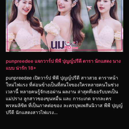
punpreedee แจกวาร์ป พีพี ปุญญ์ปรีดี ดารา นักแสดง นาง
แบบ น่ารัก 18+
punpreedee เปิดวาร์ป พีพี ปุญญ์ปรีดี สาวสวย ดาราหน้า
ใหม่ไฟแรง ที่ค่อนข้างเป็นที่สนใจของใครหลายคนในช่วง
เวลานี้ หลายคนรู้จักเธอผ่าน ผลงาน ล่าสุดที่เธอรับบทเป็น
แม่ปราง ลูกสาวของขุนหมื่น และ การะเกด จากละคร
พรหมลิขิต ที่เป็นภาคต่อของ ละครบุพเพสันนิวาส พีพี ปุญญ์
ปรีดี นักแสดงสาวไฟแรง…