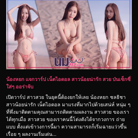
น้องหยก แจกวาร์ป เน็ตไอดอล สาวน้อยน่ารัก สวย ป่นเซ็กซี่
ใส่ๆ ออร่าจับ
เปิดวาร์ป สาวสวย ในยุคนี้ต้องยกให้เลย น้องหยก ชลธิชา
สาวน้อยน่ารัก เน็ตไอดอล มาแรงที่มากไปด้วยเสน่ห์ หนุ่ม ๆ
ที่พึ่งมาติดตามคุณสามารถติดตามผลงาน สาวสวย ของเรา
ได้ทุกเมื่อ สาวสวย ของเราคนนี้โด่งดังได้จากวงการ ถ่าย
แบบ ตั้งแต่เข้าวงการนี้มา ความสามารถก็เริ่มฉายแว่วขึ้น
เรื่อย ๆ ผลงานเริ่มเด่น…