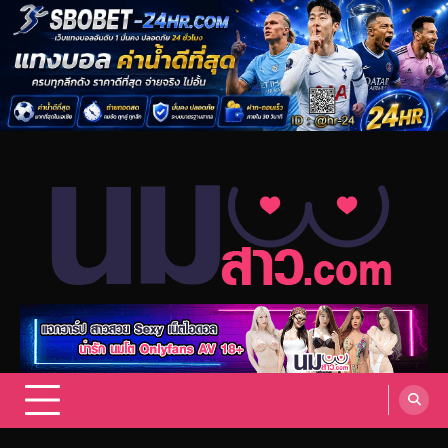
Skip
to
content
แจกวาร์ป สาวสวย sexy เน็ตไอดอล
แจกวาร์ป สาวสวย Sexy เน็ตไอดอล ดารา นักแสดง AV กระแสมาแรง
Onlyfans 18+ VK ดาวทวิต รวมสาวสุดเซ็กซี่ อัพเดทล่าสุด.
สาว Onlyfans 18+ อัพเดทล่าสุด