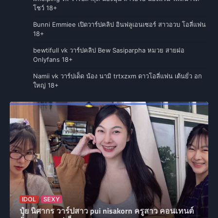
โชว์ 18+
Bunni Emmiee เปิดวาร์ปคลิป อินฟลูเอนเซอร์ สาวอวบ โอลี่แฟน
18+
bewtifull vk วาร์ปคลิป Bew Sasiparpha หมวย สายฝอ
Onlyfans 18+
Namii vk วาร์ปเด็ด น้อง นามิ trtxzxm ดาวโอลี่แฟน เต้นยั่ว อก
ใหญ่ 18+
IDOL
SEXY
ปุ๋ย นิศากร วาร์ปสาว pui nisakorn ครูสาว คอนเทนต์