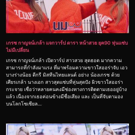
เกรซ กาญจน์เกล้า แจกวาร์ป ดารา หน้าสวย ยุค90 หุ่นแซ่บ
ไม่มีเปลี่ยน
เกรซ กาญจน์เกล้า เปิดวาร์ป สาวสวย สุดฮอต มากความ
สามารถที่กำลังมาแรง ที่มาพร้อมความขาวใสออร่าจับ เอว
บางร่างน้อย ดีกรี มิสทีนไทยแลนด์ อย่าง น้องเกรซ ด้วย
เศียรเกล้า นางเอก สาวสุดแซ่บที่หุ่นสุดปัง ผิวขาวใสออร่า
กระจาย เชื่อว่าหลายคนคงมีช่องทางการติดตามเธออยู่บ้าง
แล้ว เนื่องจากเธอค่อนข้างมีชื่อเสียง และ เป็นที่จับตามอง
บนโลกโซเชียล…