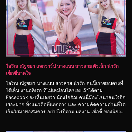
ไอริณ ณัฐชยา แจกวาร์ป นางแบบ สาวสวย ตัวเล็ก น่ารัก
เซ็กซี่บาดใจ
ไอริณ ณัฐชยา นางแบบ สาวสวย น่ารัก คนนี้เราชอบตรงที่
ได้เห็น งานอดิเรก ที่ไม่เหมือนใครเลย ถ้าได้ตาม
Facebook จะเห็นเลยว่า น้องไอริณ คนนี้มีอะไรน่าสนใจอีก
เยอะมาก ทั้งแนวคิดที่แตกต่าง และ ความคิดความอ่านที่โต
เกินวัยมาพอสมควร อย่างไรก็ตาม ผลงาน เซ็กซี่ ของน้อง…