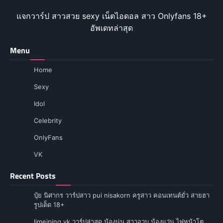
แจกวาร์ป สาวสวย sexy เน็ตไอดอล สาว Onlyfans 18+
อัพเดทล่าสุด
Menu
Home
Sexy
Idol
Celebrity
OnlyFans
VK
Recent Posts
ปุ๋ย นิศากร วาร์ปสาว pui nisakorn ครูสาว คอนเทนต์ยั่ว สายฮา
รูปเด็ด 18+
limeiping vk วาร์ปล่าสุด น้องนุ่น สาวอวบ น้องแว่น ไฟหน้าโต