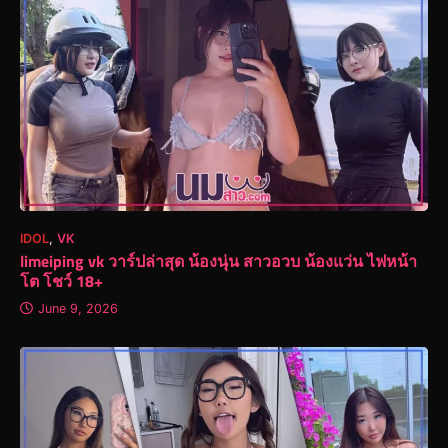
IDOL
,
VK
limeiping vk วาร์ปล่าสุด น้องนุ่น สาวอวบ น้องแว่น ไฟหน้า
โต โชว์ 18+
June 9, 2026