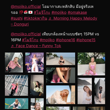
@mojiko.official
โอมากาเสะหลักสิบ มีอยู่จริงเห
รออ
#โมจิโกะ
#mojiko
#omakase
#sushi
#tiktokพากิน
♬ Morning Happy Melody
– Donguri
@mojiko.official
เทียบกล้องหน้าแบบชัดๆ 15PM vs
16PM
#โมจิโกะ
#mojiko
#iphone16
#iphone15
♬ Face Dance – Funny Tok