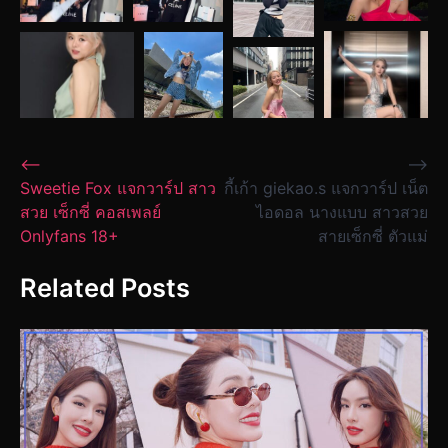
Post
⟵
⟶
Sweetie Fox แจกวาร์ป สาว
กี้เก้า giekao.s แจกวาร์ป เน็ต
navigation
สวย เซ็กซี่ คอสเพลย์
ไอดอล นางแบบ สาวสวย
Onlyfans 18+
สายเซ็กซี่ ตัวแม่
Related Posts