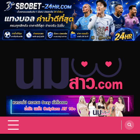
Skip
to
content
แจกวาร์ป สาวสวย sexy เน็ตไอดอล
แจกวาร์ป สาวสวย Sexy เน็ตไอดอล ดารา นักแสดง AV กระแสมาแรง
Onlyfans 18+ VK ดาวทวิต รวมสาวสุดเซ็กซี่ อัพเดทล่าสุด.
สาว Onlyfans 18+ อัพเดทล่าสุด