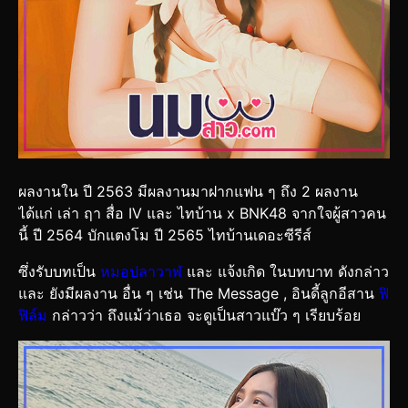
ผลงานใน ปี 2563 มีผลงานมาฝากแฟน ๆ ถึง 2 ผลงาน
ได้แก่ เล่า ฤา สื่อ IV และ ไทบ้าน x BNK48 จากใจผู้สาวคน
นี้ ปี 2564 บักแตงโม ปี 2565 ไทบ้านเดอะซีรีส์
ซึ่งรับบทเป็น
หมอปลาวาฬ
และ แจ้งเกิด ในบทบาท ดังกล่าว
และ ยังมีผลงาน อื่น ๆ เช่น The Message , อินดี้ลูกอีสาน
ฟิ
ฟิล์ม
กล่าวว่า ถึงแม้ว่าเธอ จะดูเป็นสาวแบ๊ว ๆ เรียบร้อย