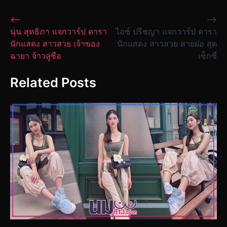
Post
⟵
⟶
นุ่น สุทธิภา แจกวาร์ป ดารา
ไอซ์ ปรีชญา แจกวาร์ป ดารา
navigation
นักแสดง สาวสวย เจ้าของ
นักแสดง สาวสวย สายฝอ สุด
ฉายา จ้าวลู่ซือ
เซ็กซี่
Related Posts