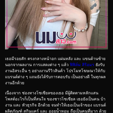
เธอมีรอยสัก ตรงกลางหน้าอก แผ่นหลัง และ แขนด้านซ้าย
นอกจากผลงาน การแสดงต่าง ๆ แล้ว
ฟิฟิล์ม สิริอมร
ยังรับ
งานอิสระอื่น ๆ อย่างงานรีวิวสินค้า โปรโมทโฆษณาให้กับ
แบรนด์ต่าง ๆ แถมยังได้รับการตอบรับ เป็นอย่างดี ในทุกผล
งานอีกด้วย
เนื่องจาก ช่องทางโซเชียลของเธอ มีผู้ติดตามหลักแสน
โพสต์อะไรก็เป็นที่สนใจ ของชาวโซเชียล เธอยังเป็นคน บ้า
งาน และ หัวธุรกิจ อีกด้วย จนทำให้เธอเป็นเจ้าของ แบรนด์
ผลิตภัณฑ์ สกินแคร์ และ ออยน้ำหอม ถือเป็นคนที่มาก ด้วย