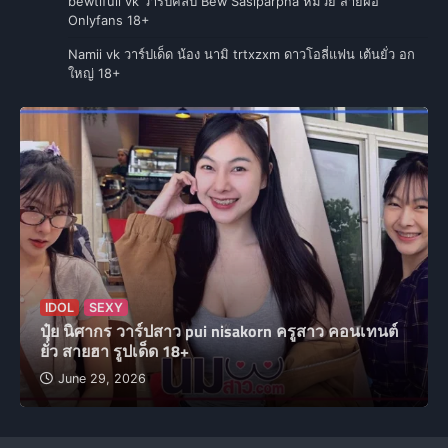
bewtifull vk วาร์ปคลิป Bew Sasiparpha หมวย สายฝอ
Onlyfans 18+
Namii vk วาร์ปเด็ด น้อง นามิ trtxzxm ดาวโอลี่แฟน เต้นยั่ว อก
ใหญ่ 18+
IDOL
SEXY
ปุ๋ย นิศากร วาร์ปสาว pui nisakorn ครูสาว คอนเทนต์
ยั่ว สายฮา รูปเด็ด 18+
June 29, 2026