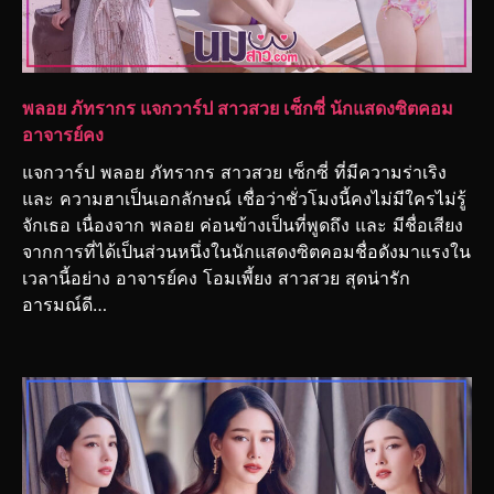
พลอย ภัทรากร แจกวาร์ป สาวสวย เซ็กซี่ นักแสดงซิตคอม
อาจารย์คง
แจกวาร์ป พลอย ภัทรากร สาวสวย เซ็กซี่ ที่มีความร่าเริง
และ ความฮาเป็นเอกลักษณ์ เชื่อว่าชั่วโมงนี้คงไม่มีใครไม่รู้
จักเธอ เนื่องจาก พลอย ค่อนข้างเป็นที่พูดถึง และ มีชื่อเสียง
จากการที่ได้เป็นส่วนหนึ่งในนักแสดงซิตคอมชื่อดังมาแรงใน
เวลานี้อย่าง อาจารย์คง โอมเพี้ยง สาวสวย สุดน่ารัก
อารมณ์ดี…