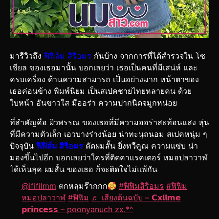
มารีวิวถึง
ฟิฟิล์ม สิริอมร
กันบ้าง จากการที่ได้สำรวจใน โซ
เชียล ของเธอมานั้น บอกเลยว่า เธอเป็นคนที่มีเสน่ห์ และ
ครบเครื่อง ด้านความสามารถ เป็นอย่างมาก หน้าตาของ
เธอค่อนข้าง พิมพ์นิยม เป็นสเปคชายไทยหลายคน ด้วย
ใบหน้า อันขาวใส มีออร่า ความปากนิดจมูกหน่อย
ที่สำคัญคือ ผิวพรรณ ของเธอที่มีความออร่าสะท้อนแสง หุ่น
ที่มีความตัวเล็ก เอวบางร่างน้อย น่าทะนุถนอม สเปคหนุ่ม ๆ
ปัจจุบัน
ฟิฟิล์ม สิริอมร
ตัดผมสั้น ยิ่งทวีคูณ ความแซ่บ น่า
มองขึ้นไปอีก บอกเลยว่าใครที่ติดคาแรคเตอร์ หมอปลาวาฬ
ได้เห็นลุค ผมสั้น ของเธอ ก็จะติดใจไม่แพ้กัน
@ififilmm
ตกหลุมร๊ากกก
#ฟิฟิมสิริอมร
#ฟิฟิม
หมอปลาวาฬ
#ฟิฟิม
♬ เสียงต้นฉบับ – 𝗖𝘅𝗹𝗹𝗺𝗲
𝗽𝗿𝗶𝗻𝗰𝗲𝘀𝘀 – poonyanuch zx.*^