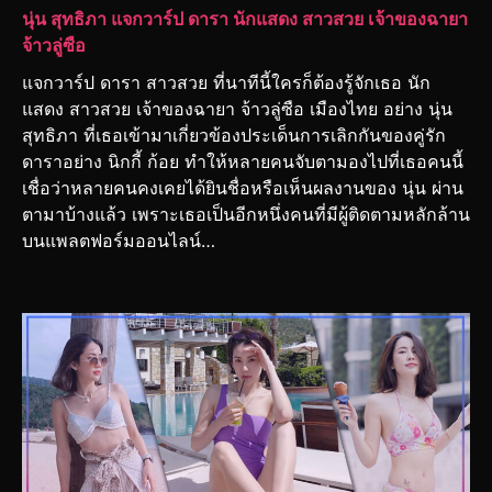
นุ่น สุทธิภา แจกวาร์ป ดารา นักแสดง สาวสวย เจ้าของฉายา
จ้าวลู่ซือ
แจกวาร์ป ดารา สาวสวย ที่นาทีนี้ใครก็ต้องรู้จักเธอ นัก
แสดง สาวสวย เจ้าของฉายา จ้าวลู่ซือ เมืองไทย อย่าง นุ่น
สุทธิภา ที่เธอเข้ามาเกี่ยวข้องประเด็นการเลิกกันของคู่รัก
ดาราอย่าง นิกกี้ ก้อย ทำให้หลายคนจับตามองไปที่เธอคนนี้
เชื่อว่าหลายคนคงเคยได้ยินชื่อหรือเห็นผลงานของ นุ่น ผ่าน
ตามาบ้างแล้ว เพราะเธอเป็นอีกหนึ่งคนที่มีผู้ติดตามหลักล้าน
บนแพลตฟอร์มออนไลน์…