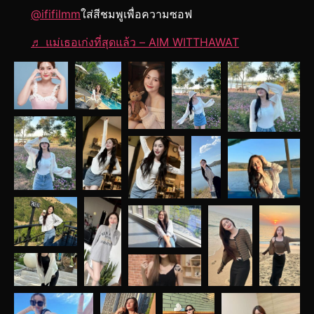
@ififilmm
ใส่สีชมพูเพื่อความซอฟ
♬ แม่เธอเก่งที่สุดแล้ว – AIM WITTHAWAT