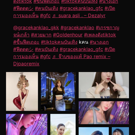
ดังtiktok
#ขื้นฟีดเถอะ
#tiktokคนบันเทิง
#นางเอก
#ฟีดดดシ
#คนบันเทิง
#gracekanklao_gfc
#เปิด
การมองเห็น
#gfc
♬ suara asli . – Dezalyr
@gracekanklao_gkk
#gracekanklao
#เกรซกาญ
จน์เกล้า
#สวยมาก
#Goldenhour
#เพลงดังtiktok
#ขื้นฟีดเถอะ
#tiktokคนบันเทิง
kคน
#นางเอก
#ฟีดดดシ
#คนบันเทิง
#gracekanklao_gfc
#เปิด
การมองเห็น
#gfc
♬ จ๊าบของแท้ Pao remix –
Djpaoremix