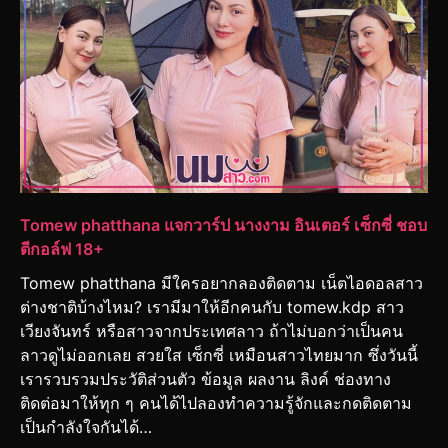
Tomew phatthana แจกวาร์ป นางงาม อินเตอร์ เซ็กซี่ ชอบ
ตีกอล์ฟ 18+
Tomew phatthana มีใครอยากลองติดตาม เน็ตไอดอลสาว
ต่างชาติบ้างไหม? เรามีมาให้อีกคนกับ tomew.kdp สาว
เวียงจันทร์ หรือสาวจากประเทศลาว ถ้าไม่บอกว่าเป็นคน
ลาวดูไม่ออกเลย สวยใส เซ็กซี่ เหมือนสาวไทยมาก ซึ่งวันนี้
เรารวบรวมประวัติส่วนตัว ข้อมูล ผลงาน ลิงค์ ช่องทาง
ติดต่อมาให้ทุก ๆ คนได้ไปลองทำความรู้จักและกดติดตาม
เป็นกำลังใจกันได้…