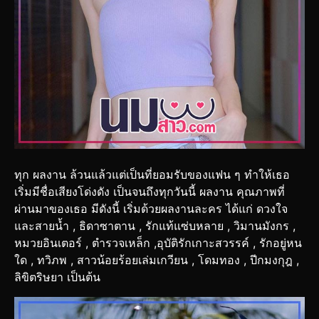
ทุก ผลงาน ล้วนแล้วแต่เป็นที่ยอมรับของแฟน ๆ ทำให้เธอ
เริ่มมีชื่อเสียงโด่งดัง เป็นจนถึงทุกวันนี้ ผลงาน คุณภาพที่
ผ่านมาของเธอ มีดังนี้ เริ่มด้วยผลงานละคร ได้แก่ ดวงใจ
และสายน้ำ , ธิดาซาตาน , รักแท้แซ่บหลาย , วิมานมังกร ,
หมวยอินเตอร์ , ตำรวจเหล็ก ,อุบัติรักเกาะสวรรค์ , รักอยู่หน
ใด , ทวิภพ , สาวน้อยร้อยเล่มเกวียน , โดมทอง , ปีกมงกุฎ ,
ลิขิตริษยา เป็นต้น