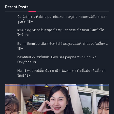
Recent Posts
ปุ๋ย นิศากร วาร์ปสาว pui nisakorn ครูสาว คอนเทนต์ยั่ว สายฮา
รูปเด็ด 18+
limeiping vk วาร์ปล่าสุด น้องนุ่น สาวอวบ น้องแว่น ไฟหน้าโต
โชว์ 18+
Bunni Emmiee เปิดวาร์ปคลิป อินฟลูเอนเซอร์ สาวอวบ โอลี่แฟน
18+
bewtifull vk วาร์ปคลิป Bew Sasiparpha หมวย สายฝอ
Onlyfans 18+
Namii vk วาร์ปเด็ด น้อง นามิ trtxzxm ดาวโอลี่แฟน เต้นยั่ว อก
ใหญ่ 18+