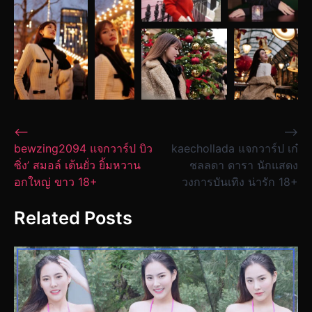
Post
⟵
⟶
bewzing2094 แจกวาร์ป บิว
kaechollada แจกวาร์ป เก๋
navigation
ซิ่ง’ สมอล์ เต้นยั่ว ยิ้มหวาน
ชลลดา ดารา นักแสดง
อกใหญ่ ขาว 18+
วงการบันเทิง น่ารัก 18+
Related Posts