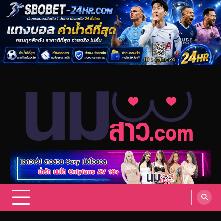
Skip
to
content
แจกวาร์ป สาวสวย sexy เน็ตไอดอล
แจกวาร์ป สาวสวย Sexy เน็ตไอดอล ดารา นักแสดง AV กระแสมาแรง
Onlyfans 18+ VK ดาวทวิต รวมสาวสุดเซ็กซี่ อัพเดทล่าสุด.
สาว Onlyfans 18+ อัพเดทล่าสุด