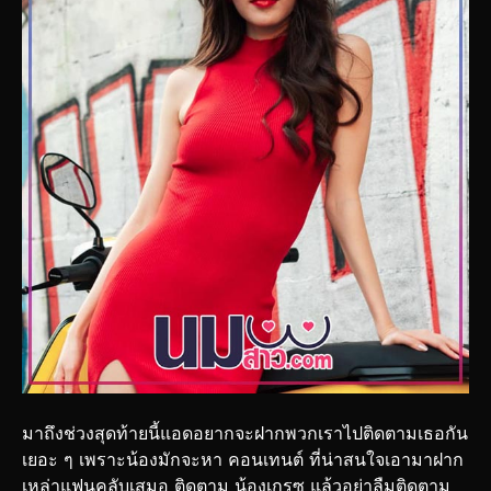
มาถึงช่วงสุดท้ายนี้แอดอยากจะฝากพวกเราไปติดตามเธอกัน
เยอะ ๆ เพราะน้องมักจะหา คอนเทนต์ ที่น่าสนใจเอามาฝาก
เหล่าแฟนคลับเสมอ ติดตาม น้องเกรซ แล้วอย่าลืมติดตาม